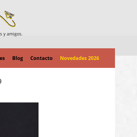
es y amigos.
es
Blog
Contacto
Novedades 2026
9