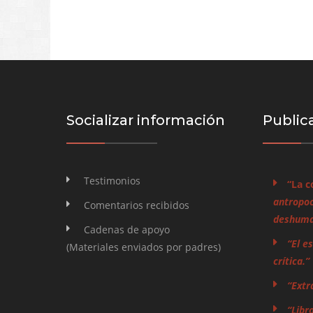
Socializar información
Public
Testimonios
“La c
antropoc
Comentarios recibidos
deshuman
Cadenas de apoyo
“El e
(Materiales enviados por padres)
crítica.”
“Extr
“Libr