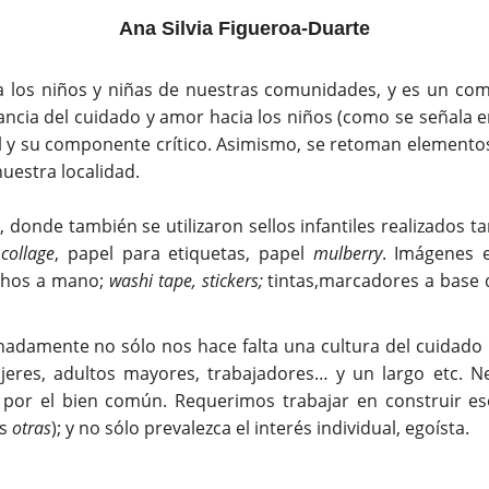
Ana Silvia Figueroa-Duarte
o a los niños y niñas de nuestras comunidades, y es un co
tancia del cuidado y amor hacia los niños (como se señala e
antil y su componente crítico. Asimismo, se retoman element
nuestra localidad.
donde también se utilizaron sellos infantiles realizados 
a
collage
, papel para etiquetas, papel
mulberry
. Imágenes 
echos a mano;
washi tape, stickers;
tintas,marcadores a base d
damente no sólo nos hace falta una cultura del cuidado ha
jeres, adultos mayores, trabajadores… y un largo etc. N
s por el bien común. Requerimos trabajar en construir e
as
otras
); y no sólo prevalezca el interés individual, egoísta.