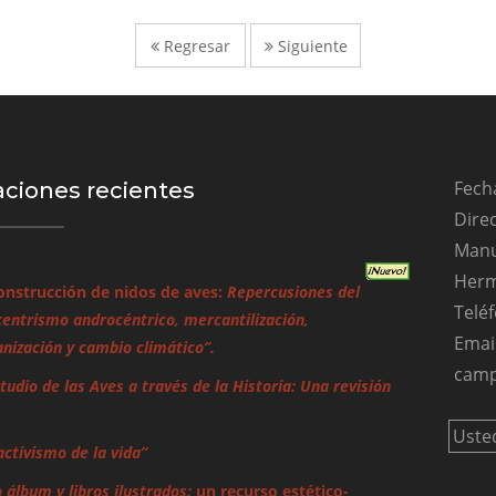
Regresar
Siguiente
Fecha
aciones recientes
Direc
Manu
Herm
onstrucción de nidos de aves:
Repercusiones del
Teléf
entrismo androcéntrico, mercantilización,
Emai
ización y cambio climático”.
camp
studio de las Aves a través de la Historia: Una revisión
Uste
activismo de la vida”
o álbum y libros ilustrados:
un recurso estético-