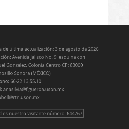
 de última actualización: 3 de agosto de 2026.
ción: Avenida Jalisco No. 9, esquina con
el González. Colonia Centro CP: 83000
osillo Sonora (MÉXICO)
ono: 66-22 13.55.10
l: anasilvia@figueroa.uson.mx
bell@rtn.uson.mx
d es nuestro visitante número: 644767