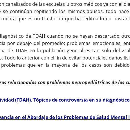
son canalizados de las escuelas u otros médicos ya con el d
go se continúan repitiendo los mismos abusos, todo hac
cuenta que es un trastorno que ha redituado en bastant
n diagnóstico de TDAH cuando no se hayan descartado otr
ligencia por debajo del promedio; problemas emocionales, 
ia de TDAH en la población general es tan sólo del 2 a
. Todo lo anterior con el fin de evitar potenciales daños f
de problemas que en la mayoría de los casos son debid
ros relacionados con problemas neuropediátricos de los c
ctividad (TDAH). Tópicos de controversia en su diagnóstic
vancia en el Abordaje de los Problemas de Salud Mental I