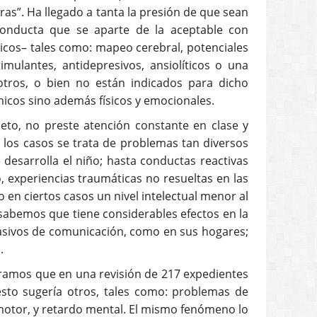
as”. Ha llegado a tanta la presión de que sean
conducta que se aparte de la aceptable con
micos– tales como: mapeo cerebral, potenciales
mulantes, antidepresivos, ansiolíticos o una
tros, o bien no están indicados para dicho
icos sino además físicos y emocionales.
to, no preste atención constante en clase y
 los casos se trata de problemas tan diversos
desarrolla el niño; hasta conductas reactivas
, experiencias traumáticas no resueltas en las
o en ciertos casos un nivel intelectual menor al
(sabemos que tiene considerables efectos en la
 masivos de comunicación, como en sus hogares;
.
ntramos que en una revisión de 217 expedientes
esto sugería otros, tales como: problemas de
omotor, y retardo mental. El mismo fenómeno lo