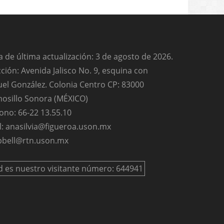
 de última actualización: 3 de agosto de 2026.
ción: Avenida Jalisco No. 9, esquina con
el González. Colonia Centro CP: 83000
osillo Sonora (MÉXICO)
ono: 66-22 13.55.10
l: anasilvia@figueroa.uson.mx
bell@rtn.uson.mx
d es nuestro visitante número: 644941