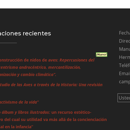
Fecha
aciones recientes
Direc
Manu
Herm
onstrucción de nidos de aves:
Repercusiones del
Teléf
entrismo androcéntrico, mercantilización,
Emai
ización y cambio climático”.
camp
studio de las Aves a través de la Historia: Una revisión
Uste
activismo de la vida”
o álbum y libros ilustrados:
un recurso estético-
o del cual su utilidad va más allá de la concienciación
l en la infancia”