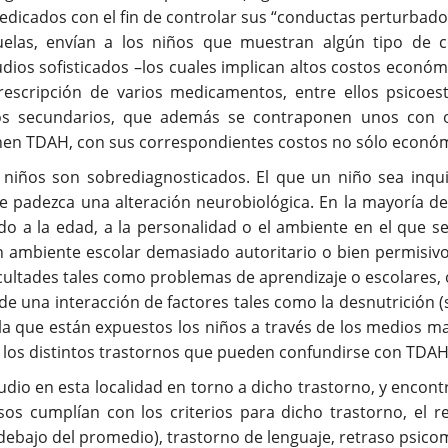
edicados con el fin de controlar sus “conductas perturbador
elas, envían a los niños que muestran algún tipo de 
udios sofisticados –los cuales implican altos costos econó
rescripción de varios medicamentos, entre ellos psicoesti
os secundarios, que además se contraponen unos con o
nen TDAH, con sus correspondientes costos no sólo económ
iños son sobrediagnosticados. El que un niño sea inquie
e padezca una alteración neurobiológica. En la mayoría de
a la edad, a la personalidad o el ambiente en el que se 
un ambiente escolar demasiado autoritario o bien permisivo
icultades tales como problemas de aprendizaje o escolares, 
de una interacción de factores tales como la desnutrición 
 a la que están expuestos los niños a través de los medios
e los distintos trastornos que pueden confundirse con TDAH
udio en esta localidad en torno a dicho trastorno, y enco
sos cumplían con los criterios para dicho trastorno, el r
r debajo del promedio), trastorno de lenguaje, retraso psic