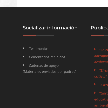
Socializar información
Public
Testimonios
“La c
antropoc
Comentarios recibidos
deshuman
Cadenas de apoyo
“El e
(Materiales enviados por padres)
crítica.”
“Extr
“Libr
educativ
ambienta