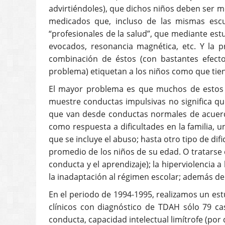
advirtiéndoles), que dichos niños deben ser m
medicados que, incluso de las mismas escu
“profesionales de la salud”, que mediante est
evocados, resonancia magnética, etc. Y la p
combinación de éstos (con bastantes efect
problema) etiquetan a los niños como que tie
El mayor problema es que muchos de estos n
muestre conductas impulsivas no significa qu
que van desde conductas normales de acuerdo 
como respuesta a dificultades en la familia, 
que se incluye el abuso; hasta otro tipo de dif
promedio de los niños de su edad. O tratarse 
conducta y el aprendizaje); la hiperviolencia
la inadaptación al régimen escolar; además d
En el periodo de 1994-1995, realizamos un est
clínicos con diagnóstico de TDAH sólo 79 ca
conducta, capacidad intelectual limítrofe (po