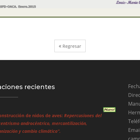
Regresar
Fecha
aciones recientes
Direc
Manu
Herm
onstrucción de nidos de aves:
Repercusiones del
Teléf
entrismo androcéntrico, mercantilización,
Emai
ización y cambio climático”.
camp