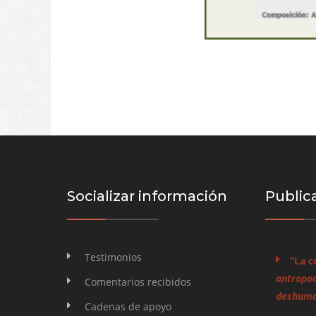
Socializar información
Public
Testimonios
“La c
antropoc
Comentarios recibidos
deshuman
Cadenas de apoyo