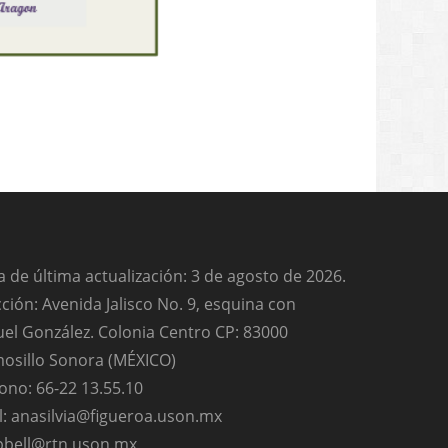
 de última actualización: 3 de agosto de 2026.
ción: Avenida Jalisco No. 9, esquina con
el González. Colonia Centro CP: 83000
osillo Sonora (MÉXICO)
ono: 66-22 13.55.10
l: anasilvia@figueroa.uson.mx
bell@rtn.uson.mx