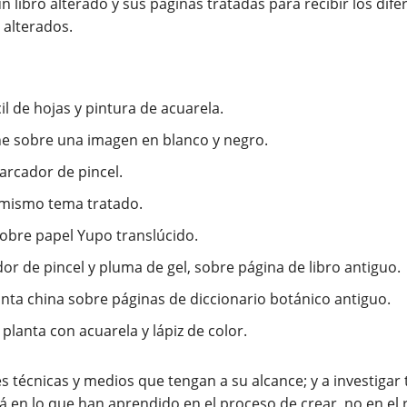
 técnicas y medios que tengan a su alcance; y a investigar 
rá en lo que han aprendido en el proceso de crear, no en el 
ivos o artísticos, ver:
os-beneficios-de-apoyar-la-practica-de-un-diario-creativo-o
iario-de-mayo-bienestar-espiritual/
/compendio-de-imagenes-julio-2020/
imagenes-y-palabras/default.htm
-los-ninos-y-las-ninas/default.htm
diario-de-marzo/default.htm
iario-de-curiosidades.html
as-hojas.html