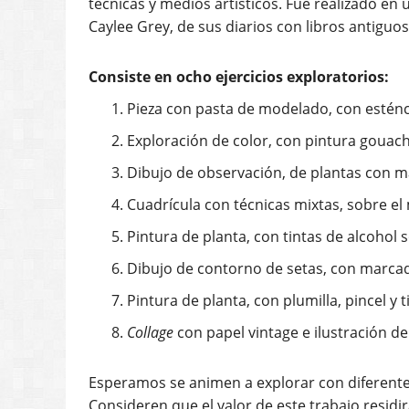
Esperamos se animen a explorar con diferentes
Consideren que el valor de este trabajo residi
Para una revisión de qué son los diarios creat
1.
http://boletincontactando.com/cuales-son-l
Para ver diarios anteriores, ir a:
2.
http://boletincontactando.com/crea-tivo/d
3.
http://boletincontactando.com/crea-tivo
4.
http://boletincontactando.com/crea-tivo/
5.
http://boletincontactando.com/crea-tivo/a
6.
http://boletincontactando.com/crea-tivo/
7.
http://boletincontactando.com/crea-tivo/d
8.
http://boletincontactando.com/crea-tivo/l