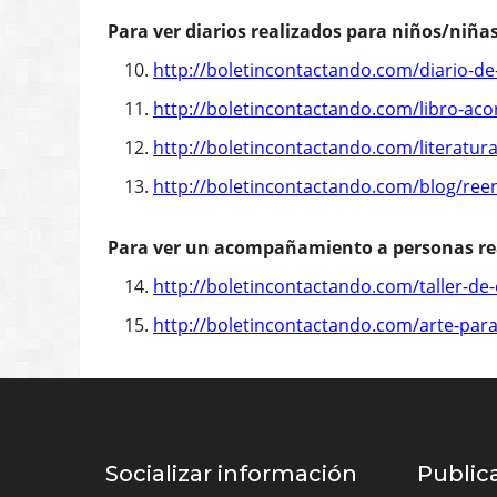
Socializar información
Public
Testimonios
“La c
antropoc
Comentarios recibidos
deshuman
Cadenas de apoyo
“El e
(Materiales enviados por padres)
crítica.”
“Extr
“Libr
educativ
ambienta
¿Por 
que se 
nos dep