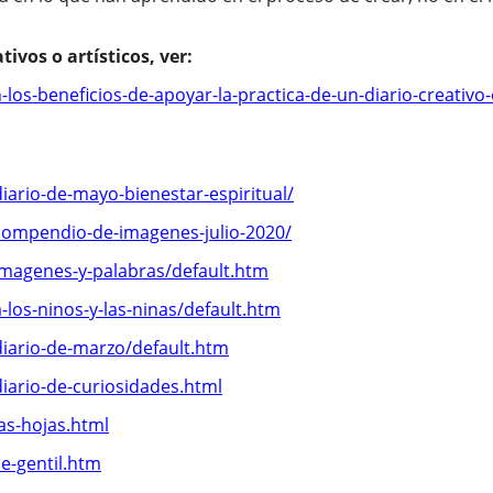
e-gentil.htm
 ir a:
-arte/default.htm
ordeon-para-ninos/default.htm
-arte-y-creatividad/default.htm
ncontrandose-con-la-naturaleza.htm
zando su propio diario: y sus reflexiones sobre su proce
expresion-creativa-adultos/
-la-salud/