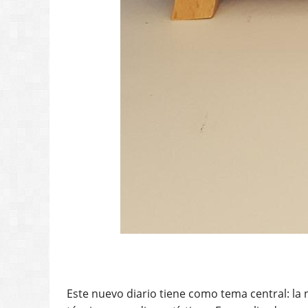
Este nuevo diario tiene como tema central: la 
técnicas y medios artísticos. Fue realizado en 
Caylee Grey, de sus diarios con libros antiguos
Consiste en ocho ejercicios exploratorios:
1. Pieza con pasta de modelado, con esténci
2. Exploración de color, con pintura goua
3. Dibujo de observación, de plantas con m
4. Cuadrícula con técnicas mixtas, sobre e
5. Pintura de planta, con tintas de alcohol
6. Dibujo de contorno de setas, con marcad
7. Pintura de planta, con plumilla, pincel y
8.
Collage
con papel vintage e ilustración de 