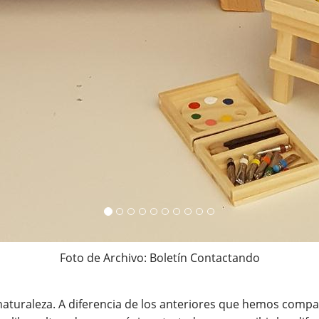
naturaleza. A diferencia de los anteriores que hemos compar
un libro alterado y sus páginas tratadas para recibir los dif
 alterados.
l de hojas y pintura de acuarela.
che sobre una imagen en blanco y negro.
arcador de pincel.
l mismo tema tratado.
 sobre papel Yupo translúcido.
or de pincel y pluma de gel, sobre página de libro antiguo.
 tinta china sobre páginas de diccionario botánico antiguo.
planta con acuarela y lápiz de color.