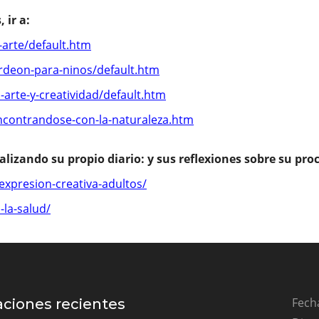
Fecha
aciones recientes
Direc
Manu
Herm
onstrucción de nidos de aves:
Repercusiones del
Teléf
entrismo androcéntrico, mercantilización,
Emai
ización y cambio climático”.
camp
studio de las Aves a través de la Historia: Una revisión
Uste
activismo de la vida”
o álbum y libros ilustrados:
un recurso estético-
o del cual su utilidad va más allá de la concienciación
l en la infancia”
qué es determinante para nuestra salud, la forma en
cultivan y procesan los alimentos que comemos; y qué
ara el futuro en términos de alimentación?