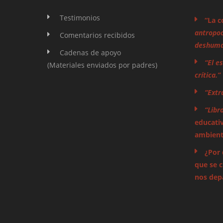
Testimonios
“La c
antropoc
Comentarios recibidos
deshuman
Cadenas de apoyo
“El e
(Materiales enviados por padres)
crítica.”
“Extr
“Libr
educativ
ambienta
¿Por 
que se 
nos dep