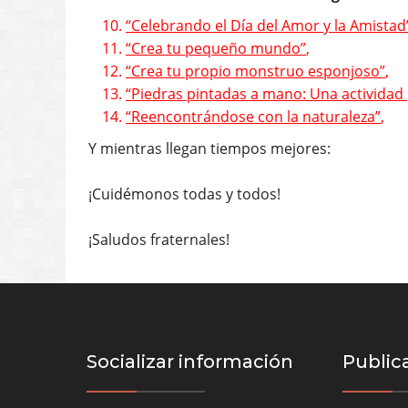
10.
“Celebrando el Día del Amor y la Amistad
11.
“Crea tu pequeño mundo”
,
12.
“Crea tu propio monstruo esponjoso”
,
13.
“Piedras pintadas a mano: Una actividad
14.
“Reencontrándose con la naturaleza”
,
Y mientras llegan tiempos mejores:
¡Cuidémonos todas y todos!
¡Saludos fraternales!
Socializar información
Public