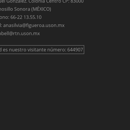
el González. Colonia Centro CP: 83000
osillo Sonora (MÉXICO)
ono: 66-22 13.55.10
l: anasilvia@figueroa.uson.mx
bell@rtn.uson.mx
d es nuestro visitante número: 644907