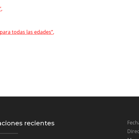
”
,
 para todas las edades”
,
Fecha
aciones recientes
Direc