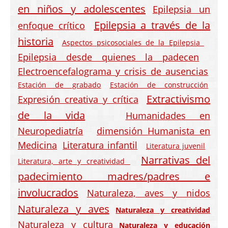
en niños y adolescentes
Epilepsia un
Epilepsia a través de la
enfoque crítico
historia
Aspectos psicosociales de la Epilepsia
Epilepsia desde quienes la padecen
Electroencefalograma y crisis de ausencias
Estación de grabado
Estación de construcción
Extractivismo
Expresión creativa y crítica
de la vida
Humanidades en
Neuropediatría
dimensión Humanista en
Medicina
Literatura infantil
Literatura juvenil
Narrativas del
Literatura, arte y creatividad
padecimiento madres/padres e
involucrados
Naturaleza, aves y nidos
Naturaleza y aves
Naturaleza y creatividad
Naturaleza y cultura
Naturaleza y educación