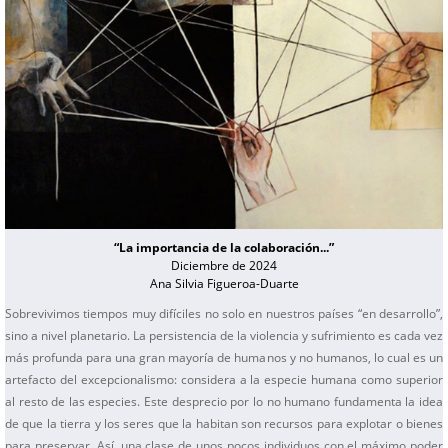
“La importancia de la colaboración...”
Diciembre de 2024
Ana Silvia Figueroa-Duarte
Sobrevivimos tiempos muy difíciles no solo en nuestros países “en desarrollo”,
sino a nivel planetario. La persistencia de la violencia y sufrimiento es cada vez
más profunda para una gran mayoría de humanos y no humanos, lo cual es un
artefacto del excepcionalismo: considera a la especie humana como superior
al resto de las especies. Este desprecio por lo no humano fundamenta la idea
de que la tierra y los seres que la habitan son recursos para explotar o bienes
para preservar. Así, una clase de unos pocos individuos con el máximo poder